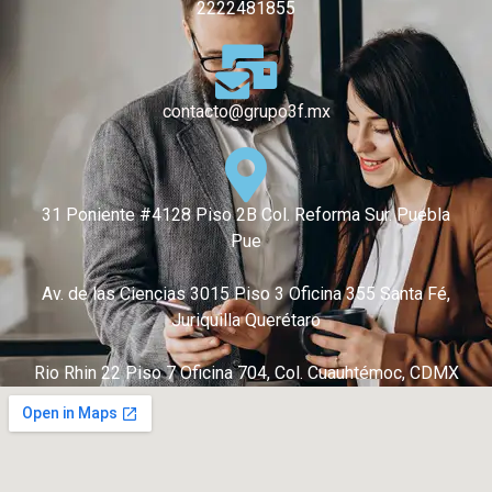
2222481855
contacto@grupo3f.mx
31 Poniente #4128 Piso 2B Col. Reforma Sur. Puebla
Pue
Av. de las Ciencias 3015 Piso 3 Oficina 355 Santa Fé,
Juriquilla Querétaro
Rio Rhin 22 Piso 7 Oficina 704, Col. Cuauhtémoc, CDMX